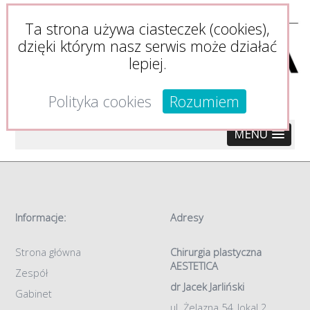
Ta strona używa ciasteczek (cookies),
dzięki którym nasz serwis może działać
lepiej.
Polityka cookies
Rozumiem
MENU
Informacje:
Adresy
Strona główna
Chirurgia plastyczna
AESTETICA
Zespół
dr Jacek Jarliński
Gabinet
ul. Żelazna 54, lokal 2