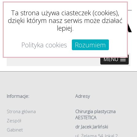
Ta strona używa ciasteczek (cookies),
dzięki którym nasz serwis może działać
lepiej.
Polityka cookies
Rozumiem
MENU
Informacje:
Adresy
Strona główna
Chirurgia plastyczna
AESTETICA
Zespół
dr Jacek Jarliński
Gabinet
ul. Żelazna 54, lokal 2