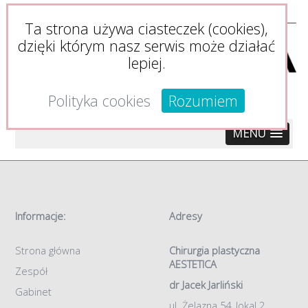
Ta strona używa ciasteczek (cookies),
dzięki którym nasz serwis może działać
lepiej.
Polityka cookies
Rozumiem
MENU
Informacje:
Adresy
Strona główna
Chirurgia plastyczna
AESTETICA
Zespół
dr Jacek Jarliński
Gabinet
ul. Żelazna 54, lokal 2