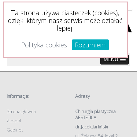
Ta strona używa ciasteczek (cookies),
dzięki którym nasz serwis może działać
lepiej.
Polityka cookies
Rozumiem
MENU
Informacje:
Adresy
Strona główna
Chirurgia plastyczna
AESTETICA
Zespół
dr Jacek Jarliński
Gabinet
ul. Żelazna 54, lokal 2