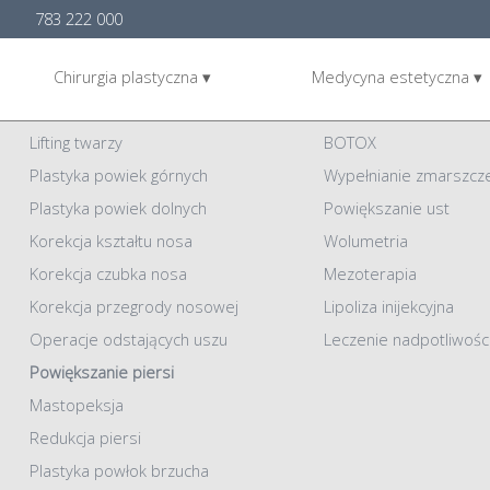
783 222 000
Chirurgia plastyczna ▾
Medycyna estetyczna ▾
Chirurgia plastyczna
Medycyna Estetyczna
Lifting twarzy
BOTOX
Plastyka powiek górnych
Wypełnianie zmarszcz
Plastyka powiek dolnych
Powiększanie ust
Korekcja kształtu nosa
Wolumetria
Korekcja czubka nosa
Mezoterapia
Korekcja przegrody nosowej
Lipoliza inijekcyjna
Operacje odstających uszu
Leczenie nadpotliwośc
Powiększanie piersi
Mastopeksja
Redukcja piersi
Plastyka powłok brzucha