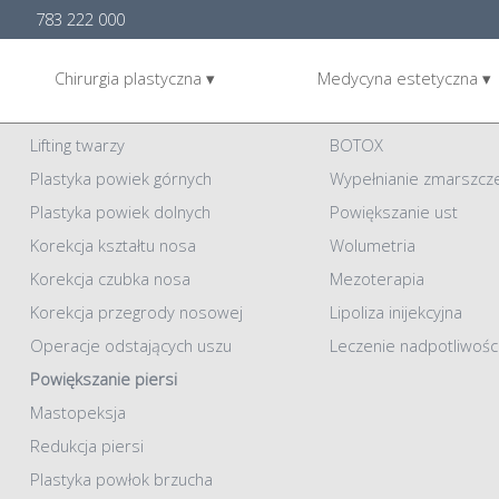
783 222 000
Chirurgia plastyczna ▾
Medycyna estetyczna ▾
Chirurgia plastyczna
Medycyna Estetyczna
Lifting twarzy
BOTOX
Plastyka powiek górnych
Wypełnianie zmarszcz
Plastyka powiek dolnych
Powiększanie ust
Korekcja kształtu nosa
Wolumetria
Korekcja czubka nosa
Mezoterapia
Korekcja przegrody nosowej
Lipoliza inijekcyjna
Operacje odstających uszu
Leczenie nadpotliwośc
Powiększanie piersi
Mastopeksja
Redukcja piersi
Plastyka powłok brzucha