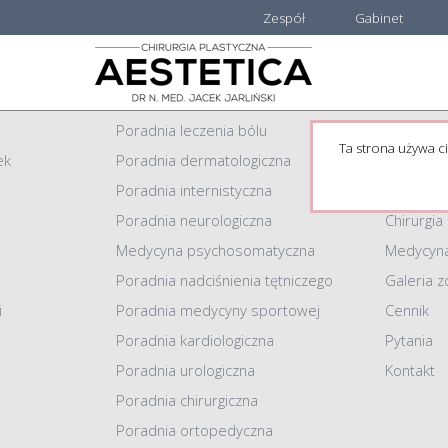
Zespół
Gabinet
Centrum Medyczne AESTETICA
Informacj
Poradnia leczenia bólu
Strona g
Ta strona używa ci
ek
Poradnia dermatologiczna
Zespół
Poradnia internistyczna
Gabinet
Poradnia neurologiczna
Chirurgia
Medycyna psychosomatyczna
Medycyna
Poradnia nadciśnienia tętniczego
Galeria z
i
Poradnia medycyny sportowej
Cennik
Poradnia kardiologiczna
Pytania
Poradnia urologiczna
Kontakt
Poradnia chirurgiczna
Poradnia ortopedyczna