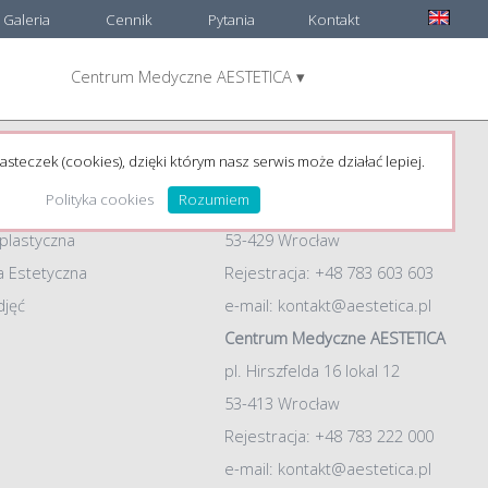
Galeria
Cennik
Pytania
Kontakt
Centrum Medyczne AESTETICA ▾
e:
Adresy
łówna
Chirurgia plastyczna AESTETICA
asteczek (cookies), dzięki którym nasz serwis może działać lepiej.
dr Jacek Jarliński
Polityka cookies
Rozumiem
ul. Żelazna 54, lokal 2
 plastyczna
53-429 Wrocław
 Estetyczna
Rejestracja: +48 783 603 603
djęć
e-mail:
kontakt@aestetica.pl
Centrum Medyczne AESTETICA
pl. Hirszfelda 16 lokal 12
53-413 Wrocław
Rejestracja: +48 783 222 000
e-mail:
kontakt@aestetica.pl