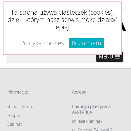
Ta strona używa ciasteczek (cookies),
dzięki którym nasz serwis może działać
lepiej.
Polityka cookies
Rozumiem
MENU
Informacje:
Adresy
Strona główna
Chirurgia plastyczna
AESTETICA
Zespół
dr Jacek Jarliński
Gabinet
ul. Żelazna 54, lokal 2