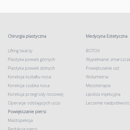
Chirurgia plastyczna
Medycyna Estetyczna
Lifting twarzy
BOTOX
Plastyka powiek górnych
Wypełnianie zmarszcz
Plastyka powiek dolnych
Powiększanie ust
Korekcja kształtu nosa
Wolumetria
Korekcja czubka nosa
Mezoterapia
Korekcja przegrody nosowej
Lipoliza inijekcyjna
Operacje odstających uszu
Leczenie nadpotliwośc
Powiększanie piersi
Mastopeksja
Redukcja piersi