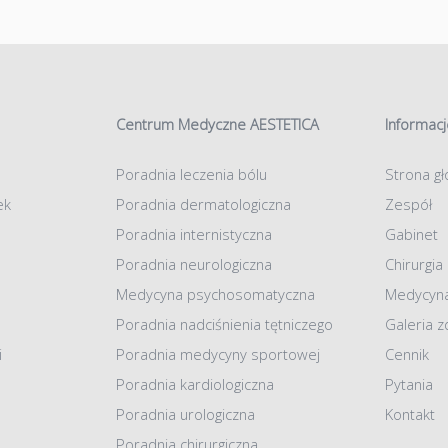
Centrum Medyczne AESTETICA
Informacj
Poradnia leczenia bólu
Strona g
ek
Poradnia dermatologiczna
Zespół
Poradnia internistyczna
Gabinet
Poradnia neurologiczna
Chirurgia
Medycyna psychosomatyczna
Medycyna
Poradnia nadciśnienia tętniczego
Galeria z
i
Poradnia medycyny sportowej
Cennik
Poradnia kardiologiczna
Pytania
Poradnia urologiczna
Kontakt
Poradnia chirurgiczna