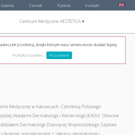
Galeria
Cennik
Pytania
Kontakt
Centrum Medyczne AESTETICA ▾
asteczek (cookies), dzięki którym nasz serwis może działać lepiej.
Polityka cookies
Rozumiem
emii Medycznej w Katowicach. Członkinią Polskiego
jskiej Akademii Dermatologii i Wenerologii (EADV). Obecnie
ddziałem Dermatologii Dziecięcej Wojewódzkiego Szpitala
zkolenie specjalizacyjne z zakresu dermatologii i