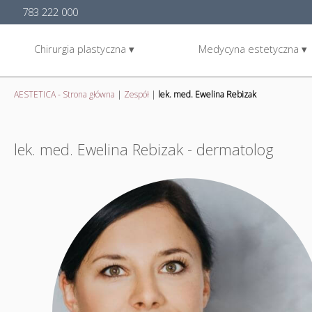
783 222 000
Chirurgia plastyczna ▾
Medycyna estetyczna ▾
AESTETICA - Strona główna
|
Zespół
|
lek. med. Ewelina Rebizak
lek. med. Ewelina Rebizak - dermatolog