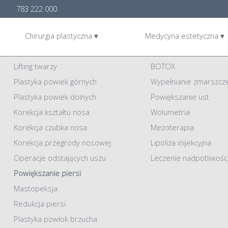
783 222 000
Chirurgia plastyczna ▾
Medycyna estetyczna ▾
Chirurgia plastyczna
Medycyna Estetyczna
Lifting twarzy
BOTOX
Plastyka powiek górnych
Wypełnianie zmarszcz
Plastyka powiek dolnych
Powiększanie ust
Korekcja kształtu nosa
Wolumetria
Korekcja czubka nosa
Mezoterapia
Korekcja przegrody nosowej
Lipoliza inijekcyjna
Operacje odstających uszu
Leczenie nadpotliwośc
Powiększanie piersi
Mastopeksja
Redukcja piersi
Plastyka powłok brzucha