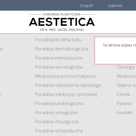
Zespół
Gabinet
Centrum Medyczne AESTETICA
Informacj
Poradnia leczenia bólu
Strona g
Ta strona używa ci
ek
Poradnia dermatologiczna
Zespół
Poradnia internistyczna
Gabinet
Poradnia neurologiczna
Chirurgia
Medycyna psychosomatyczna
Medycyna
Poradnia nadciśnienia tętniczego
Galeria z
i
Poradnia medycyny sportowej
Cennik
Poradnia kardiologiczna
Pytania
Poradnia urologiczna
Kontakt
Poradnia chirurgiczna
Poradnia ortopedyczna