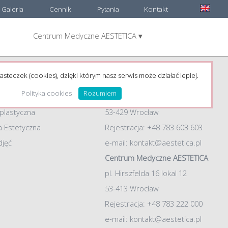
Galeria
Cennik
Pytania
Kontakt
Centrum Medyczne AESTETICA ▾
e:
Adresy
łówna
Chirurgia plastyczna AESTETICA
asteczek (cookies), dzięki którym nasz serwis może działać lepiej.
dr Jacek Jarliński
Polityka cookies
Rozumiem
ul. Żelazna 54, lokal 2
 plastyczna
53-429 Wrocław
 Estetyczna
Rejestracja: +48 783 603 603
djęć
e-mail:
kontakt@aestetica.pl
Centrum Medyczne AESTETICA
pl. Hirszfelda 16 lokal 12
53-413 Wrocław
Rejestracja: +48 783 222 000
e-mail:
kontakt@aestetica.pl