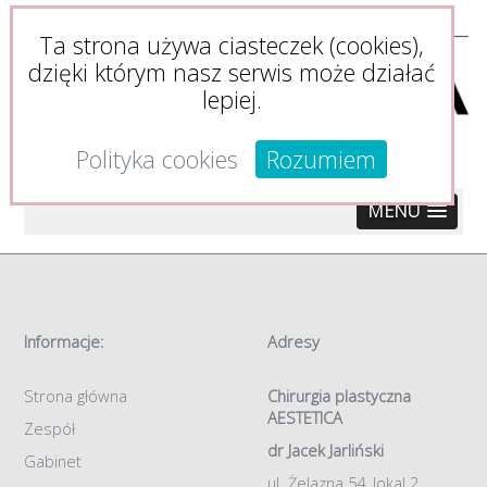
Ta strona używa ciasteczek (cookies),
dzięki którym nasz serwis może działać
lepiej.
Polityka cookies
Rozumiem
MENU
Informacje:
Adresy
Strona główna
Chirurgia plastyczna
AESTETICA
Zespół
dr Jacek Jarliński
Gabinet
ul. Żelazna 54, lokal 2