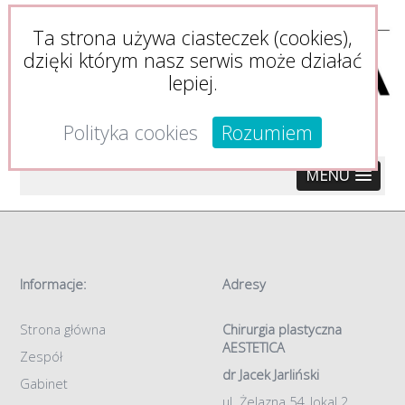
Ta strona używa ciasteczek (cookies),
dzięki którym nasz serwis może działać
lepiej.
Polityka cookies
Rozumiem
MENU
Informacje:
Adresy
Strona główna
Chirurgia plastyczna
AESTETICA
Zespół
dr Jacek Jarliński
Gabinet
ul. Żelazna 54, lokal 2