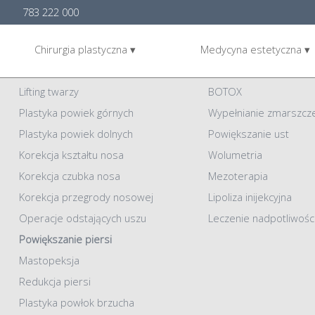
783 222 000
Chirurgia plastyczna ▾
Medycyna estetyczna ▾
Chirurgia plastyczna
Medycyna Estetyczna
Lifting twarzy
BOTOX
Plastyka powiek górnych
Wypełnianie zmarszcz
Plastyka powiek dolnych
Powiększanie ust
Korekcja kształtu nosa
Wolumetria
Korekcja czubka nosa
Mezoterapia
Korekcja przegrody nosowej
Lipoliza inijekcyjna
Operacje odstających uszu
Leczenie nadpotliwośc
Powiększanie piersi
Mastopeksja
Redukcja piersi
Plastyka powłok brzucha