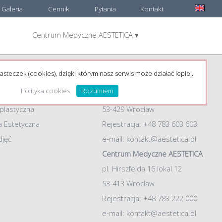
Galeria
Cennik
Pytania
Kontakt
Centrum Medyczne AESTETICA ▾
e:
Adresy
łówna
Chirurgia plastyczna AESTETICA
asteczek (cookies), dzięki którym nasz serwis może działać lepiej.
dr Jacek Jarliński
Polityka cookies
Rozumiem
ul. Żelazna 54, lokal 2
 plastyczna
53-429 Wrocław
 Estetyczna
Rejestracja: +48 783 603 603
djęć
e-mail:
kontakt@aestetica.pl
Centrum Medyczne AESTETICA
pl. Hirszfelda 16 lokal 12
53-413 Wrocław
Rejestracja: +48 783 222 000
e-mail:
kontakt@aestetica.pl