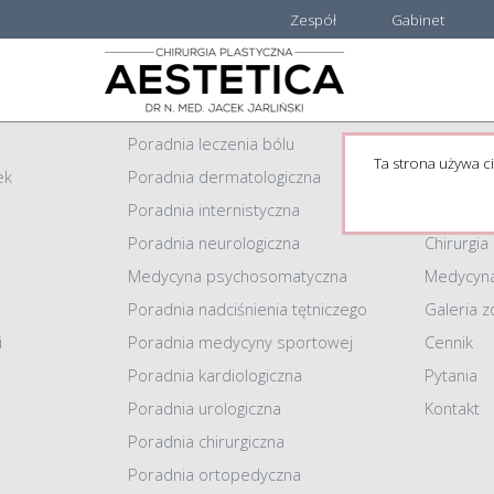
Zespół
Gabinet
Centrum Medyczne AESTETICA
Informacj
Poradnia leczenia bólu
Strona g
Ta strona używa ci
ek
Poradnia dermatologiczna
Zespół
Poradnia internistyczna
Gabinet
Poradnia neurologiczna
Chirurgia
Medycyna psychosomatyczna
Medycyna
Poradnia nadciśnienia tętniczego
Galeria z
i
Poradnia medycyny sportowej
Cennik
Poradnia kardiologiczna
Pytania
Poradnia urologiczna
Kontakt
Poradnia chirurgiczna
Poradnia ortopedyczna