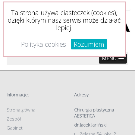
Ta strona używa ciasteczek (cookies),
dzięki którym nasz serwis może działać
lepiej.
Polityka cookies
Rozumiem
MENU
Informacje:
Adresy
Strona główna
Chirurgia plastyczna
AESTETICA
Zespół
dr Jacek Jarliński
Gabinet
ul. Żelazna 54, lokal 2