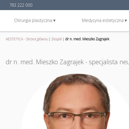
783 222 000
Chirurgia plastyczna ▾
Medycyna estetyczna ▾
AESTETICA - Strona główna
|
Zespół
|
dr n. med. Mieszko Zagrajek
dr n. med. Mieszko Zagrajek - specjalista neu