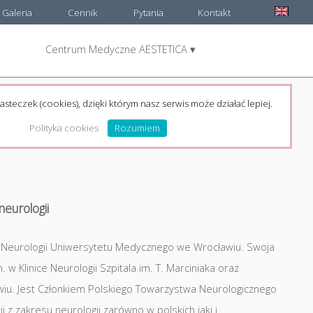
Galeria
Cennik
Pytania
Kontakt
Centrum Medyczne AESTETICA ▾
asteczek (cookies), dzięki którym nasz serwis może działać lepiej.
Polityka cookies
Rozumiem
neurologii
ki Neurologii Uniwersytetu Medycznego we Wrocławiu. Swoja
w Klinice Neurologii Szpitala im. T. Marciniaka oraz
wiu. Jest Członkiem Polskiego Towarzystwa Neurologicznego
 z zakresu neurologii zarówno w polskich jaki i