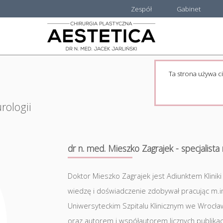
Zespół
Gabinet
Ta strona używa ci
rologii
dr n. med. Mieszko Zagrajek - specjalista 
Doktor Mieszko Zagrajek jest Adiunktem Klini
wiedzę i doświadczenie zdobywał pracując m.in. 
Uniwersyteckim Szpitalu Klinicznym we Wrocła
oraz autorem i współautorem licznych publikacji