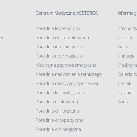
Centrum Medyczne AESTETICA
Informacj
Poradnia leczenia bólu
Strona g
ek
Poradnia dermatologiczna
Zespół
Poradnia internistyczna
Gabinet
Poradnia neurologiczna
Chirurgia
Medycyna psychosomatyczna
Medycyna
Poradnia nadciśnienia tętniczego
Galeria z
i
Poradnia medycyny sportowej
Cennik
Poradnia kardiologiczna
Pytania
Poradnia urologiczna
Kontakt
Poradnia chirurgiczna
Poradnia ortopedyczna
Poradnia onkologiczna