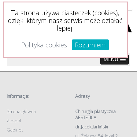
Ta strona używa ciasteczek (cookies),
dzięki którym nasz serwis może działać
lepiej.
Polityka cookies
Rozumiem
MENU
Informacje:
Adresy
Strona główna
Chirurgia plastyczna
AESTETICA
Zespół
dr Jacek Jarliński
Gabinet
ul. Żelazna 54, lokal 2