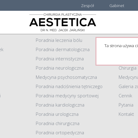
Zespół
Gabinet
Centrum Medyczne AESTETICA
Informacj
Poradnia leczenia bólu
Strona g
Ta strona używa ci
ek
Poradnia dermatologiczna
Zespół
Poradnia internistyczna
Gabinet
Poradnia neurologiczna
Chirurgia
Medycyna psychosomatyczna
Medycyna
Poradnia nadciśnienia tętniczego
Galeria z
i
Poradnia medycyny sportowej
Cennik
Poradnia kardiologiczna
Pytania
Poradnia urologiczna
Kontakt
Poradnia chirurgiczna
Poradnia ortopedyczna