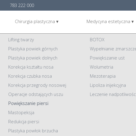
783 222 000
Chirurgia plastyczna ▾
Medycyna estetyczna ▾
Chirurgia plastyczna
Medycyna Estetyczna
Lifting twarzy
BOTOX
Plastyka powiek górnych
Wypełnianie zmarszcz
Plastyka powiek dolnych
Powiększanie ust
Korekcja kształtu nosa
Wolumetria
Korekcja czubka nosa
Mezoterapia
Korekcja przegrody nosowej
Lipoliza inijekcyjna
Operacje odstających uszu
Leczenie nadpotliwośc
Powiększanie piersi
Mastopeksja
Redukcja piersi
Plastyka powłok brzucha