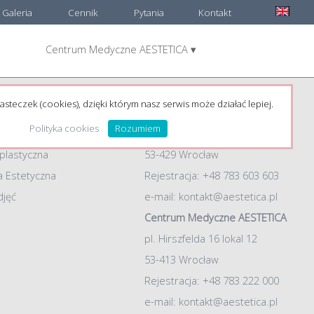
Galeria
Cennik
Pytania
Kontakt
Centrum Medyczne AESTETICA ▾
e:
Adresy
łówna
Chirurgia plastyczna AESTETICA
asteczek (cookies), dzięki którym nasz serwis może działać lepiej.
dr Jacek Jarliński
Polityka cookies
Rozumiem
ul. Żelazna 54, lokal 2
 plastyczna
53-429 Wrocław
 Estetyczna
Rejestracja: +48 783 603 603
djęć
e-mail:
kontakt@aestetica.pl
Centrum Medyczne AESTETICA
pl. Hirszfelda 16 lokal 12
53-413 Wrocław
Rejestracja: +48 783 222 000
e-mail:
kontakt@aestetica.pl