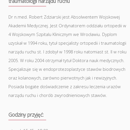
traumatologii narządu ruchu
Dr n.med. Robert Zdziarski jest Absolwentem Wojskowej
Akademii Medycznej. Jest Ordynatorem oddziału ortopedii w
4 Wojskowym Szpitalu Klinicznym we Wrocławiu. Dyplom
uzyskał w 1994 roku, tytuł specjalisty ortopedii i traumatologii
narządu ruchu st. I zdobył w 1998 roku natomiast st. II w roku
2005. W roku 2004 otrzymał tytuł Doktora nauk medycznych.
Specjalizuje się w endoprotezoplastyce stawów biodrowych
oraz kolanowych, zarówno pierwotnych jak i rewizyjnych.
Posiada bogate doświadczenie z zakresu leczenia urazów
narządu ruchu i chorób zwyrodnieniowych stawów.
Godziny przyjęć: