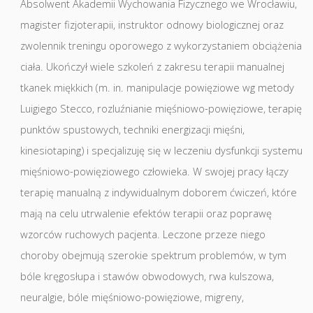
Absolwent Akademii Wychowania Fizycznego we Wrocławiu,
magister fizjoterapii, instruktor odnowy biologicznej oraz
zwolennik treningu oporowego z wykorzystaniem obciążenia
ciała. Ukończył wiele szkoleń z zakresu terapii manualnej
tkanek miękkich (m. in. manipulacje powięziowe wg metody
Luigiego Stecco, rozluźnianie mięśniowo-powięziowe, terapię
punktów spustowych, techniki energizacji mięśni,
kinesiotaping) i specjalizuję się w leczeniu dysfunkcji systemu
mięśniowo-powięziowego człowieka. W swojej pracy łączy
terapię manualną z indywidualnym doborem ćwiczeń, które
mają na celu utrwalenie efektów terapii oraz poprawę
wzorców ruchowych pacjenta. Leczone przeze niego
choroby obejmują szerokie spektrum problemów, w tym
bóle kręgosłupa i stawów obwodowych, rwa kulszowa,
neuralgie, bóle mięśniowo-powięziowe, migreny,