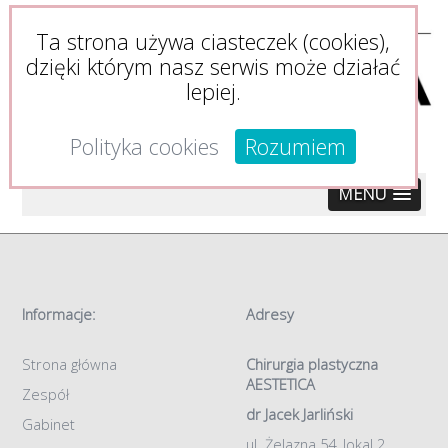
Ta strona używa ciasteczek (cookies),
dzięki którym nasz serwis może działać
lepiej.
Polityka cookies
Rozumiem
MENU
Informacje:
Adresy
Strona główna
Chirurgia plastyczna
AESTETICA
Zespół
dr Jacek Jarliński
Gabinet
ul. Żelazna 54, lokal 2