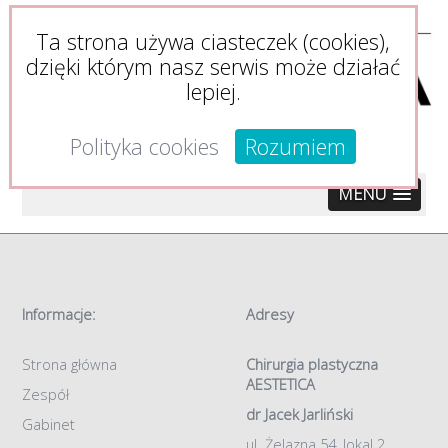
Ta strona używa ciasteczek (cookies),
dzięki którym nasz serwis może działać
lepiej.
Polityka cookies
Rozumiem
MENU
Informacje:
Adresy
Strona główna
Chirurgia plastyczna
AESTETICA
Zespół
dr Jacek Jarliński
Gabinet
ul. Żelazna 54, lokal 2