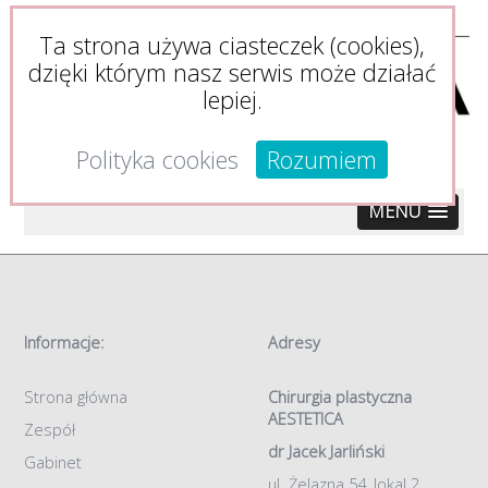
Ta strona używa ciasteczek (cookies),
dzięki którym nasz serwis może działać
lepiej.
Polityka cookies
Rozumiem
MENU
Informacje:
Adresy
Strona główna
Chirurgia plastyczna
AESTETICA
Zespół
dr Jacek Jarliński
Gabinet
ul. Żelazna 54, lokal 2