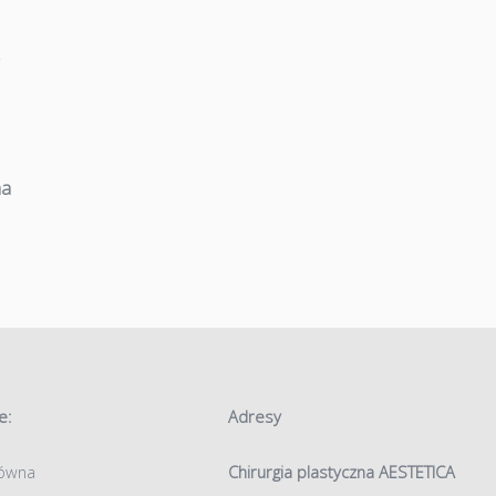
ha
e:
Adresy
łówna
Chirurgia plastyczna AESTETICA