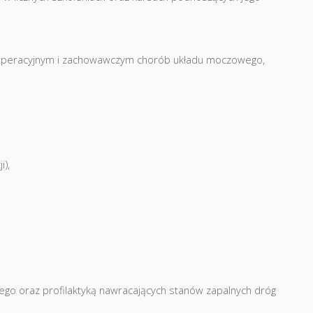
m operacyjnym i zachowawczym chorób układu moczowego,
i),
wego oraz profilaktyką nawracających stanów zapalnych dróg