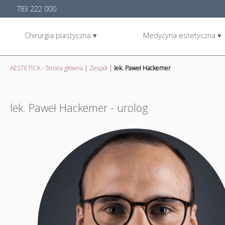
783 222 000
Chirurgia plastyczna ▾
Medycyna estetyczna ▾
AESTETICA - Strona główna
|
Zespół
|
lek. Paweł Hackemer
lek. Paweł Hackemer - urolog