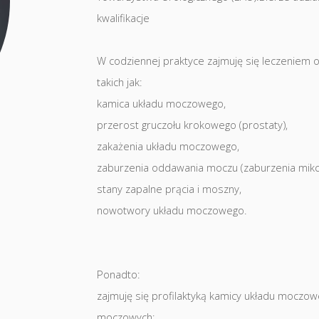
kwalifikacje
W codziennej praktyce zajmuję się leczenie
takich jak:
kamica układu moczowego,
przerost gruczołu krokowego (prostaty),
zakażenia układu moczowego,
zaburzenia oddawania moczu (zaburzenia mikcj
stany zapalne prącia i moszny,
nowotwory układu moczowego.
Ponadto:
zajmuję się profilaktyką kamicy układu moczo
moczowych;