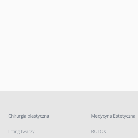
Chirurgia plastyczna
Medycyna Estetyczna
Lifting twarzy
BOTOX