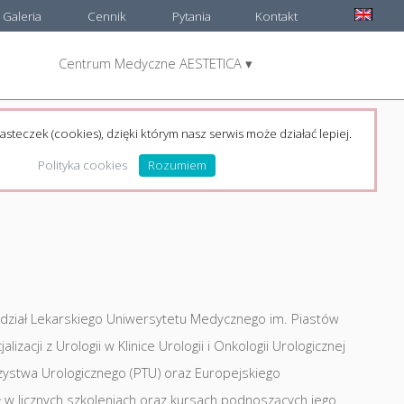
Galeria
Cennik
Pytania
Kontakt
Centrum Medyczne AESTETICA ▾
asteczek (cookies), dzięki którym nasz serwis może działać lepiej.
Polityka cookies
Rozumiem
ział Lekarskiego Uniwersytetu Medycznego im. Piastów
izacji z Urologii w Klinice Urologii i Onkologii Urologicznej
zystwa Urologicznego (PTU) oraz Europejskiego
 w licznych szkoleniach oraz kursach podnoszących jego